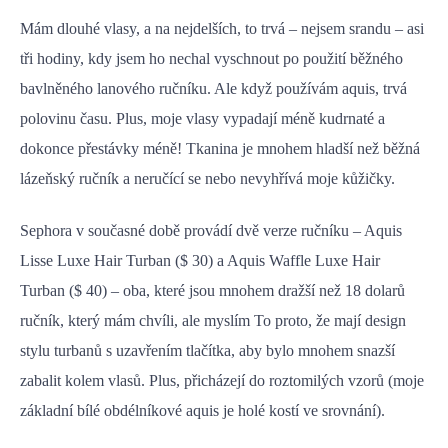
Mám dlouhé vlasy, a na nejdelších, to trvá – nejsem srandu – asi
tři hodiny, kdy jsem ho nechal vyschnout po použití běžného
bavlněného lanového ručníku. Ale když používám aquis, trvá
polovinu času. Plus, moje vlasy vypadají méně kudrnaté a
dokonce přestávky méně! Tkanina je mnohem hladší než běžná
lázeňský ručník a neručící se nebo nevyhřívá moje kůžičky.
Sephora v současné době provádí dvě verze ručníku – Aquis
Lisse Luxe Hair Turban ($ 30) a Aquis Waffle Luxe Hair
Turban ($ 40) – oba, které jsou mnohem dražší než 18 dolarů
ručník, který mám chvíli, ale myslím To proto, že mají design
stylu turbanů s uzavřením tlačítka, aby bylo mnohem snazší
zabalit kolem vlasů. Plus, přicházejí do roztomilých vzorů (moje
základní bílé obdélníkové aquis je holé kostí ve srovnání).