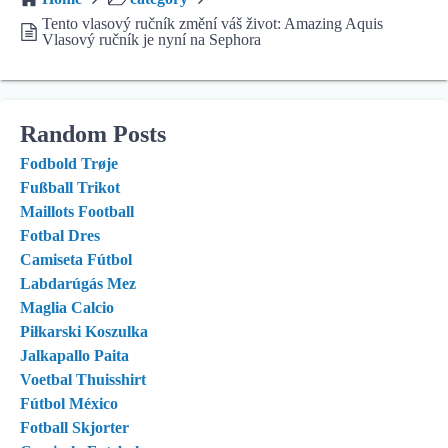
Tento vlasový ručník změní váš život: Amazing Aquis
Vlasový ručník je nyní na Sephora
Random Posts
Fodbold Trøje
Fußball Trikot
Maillots Football
Fotbal Dres
Camiseta Fútbol
Labdarúgás Mez
Maglia Calcio
Piłkarski Koszulka
Jalkapallo Paita
Voetbal Thuisshirt
Fútbol México
Fotball Skjorter