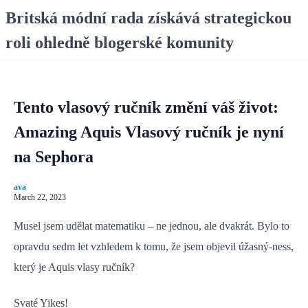
S
Britská módní rada získává strategickou
k
roli ohledně blogerské komunity
i
p
t
o
Tento vlasový ručník změní váš život:
c
o
Amazing Aquis Vlasový ručník je nyní
n
na Sephora
t
e
ava
n
March 22, 2023
t
Musel jsem udělat matematiku – ne jednou, ale dvakrát. Bylo to
opravdu sedm let vzhledem k tomu, že jsem objevil úžasný-ness,
který je Aquis vlasy ručník?
Svaté Yikes!