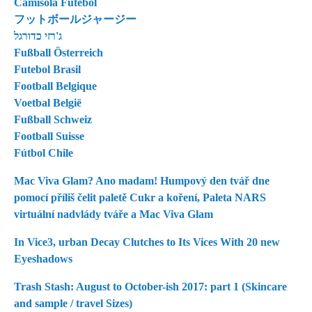
Camisola Futebol
フットボールジャージー
ג'רזי כדורגל
Fußball Österreich
Futebol Brasil
Football Belgique
Voetbal België
Fußball Schweiz
Football Suisse
Fútbol Chile
Mac Viva Glam? Ano madam! Humpový den tvář dne
pomocí příliš čelit paletě Cukr a koření, Paleta NARS
virtuální nadvlády tváře a Mac Viva Glam
In Vice3, urban Decay Clutches to Its Vices With 20 new
Eyeshadows
Trash Stash: August to October-ish 2017: part 1 (Skincare
and sample / travel Sizes)