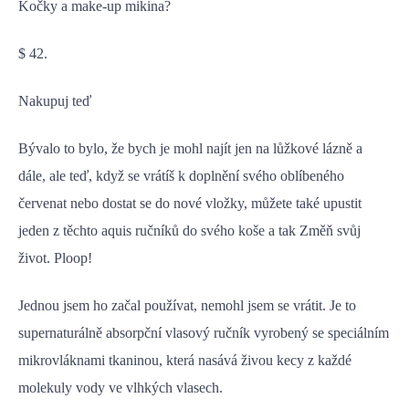
Kočky a make-up mikina?
$ 42.
Nakupuj teď
Bývalo to bylo, že bych je mohl najít jen na lůžkové lázně a
dále, ale teď, když se vrátíš k doplnění svého oblíbeného
červenat nebo dostat se do nové vložky, můžete také upustit
jeden z těchto aquis ručníků do svého koše a tak Změň svůj
život. Ploop!
Jednou jsem ho začal používat, nemohl jsem se vrátit. Je to
supernaturálně absorpční vlasový ručník vyrobený se speciálním
mikrovláknami tkaninou, která nasává živou kecy z každé
molekuly vody ve vlhkých vlasech.