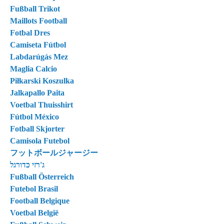
Fußball Trikot
Maillots Football
Fotbal Dres
Camiseta Fútbol
Labdarúgás Mez
Maglia Calcio
Piłkarski Koszulka
Jalkapallo Paita
Voetbal Thuisshirt
Fútbol México
Fotball Skjorter
Camisola Futebol
フットボールジャージー
ג'רזי כדורגל
Fußball Österreich
Futebol Brasil
Football Belgique
Voetbal België