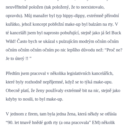
neuvěřitelně položen (tak položený, že to neexistovalo,
opravdu). Můj manažer byl typ hippy-dippy, extrémně přírodní
kuřátko, jehož koncept pobřežní make-up byl balzám na rty. V
té kanceláři jsem byl naprosto pobuřující, stejně jako já šel Buck
Wild! Často bych se ukázal s pulzujícím modrým očním očním
očním očním očním očním po nic lepšího důvodu než: “Proč ne?
Je to úterý !! ”
Předtím jsem pracoval v několika legislativních kancelářích,
které byly rozhodně nepříjemné, když se to týká make-upu.
Obecně platí, že ženy používaly extrémně bit na nic, stejně jako
kdyby to nosili, to byl make-up.
V jednom z firem, tam byla jedna žena, která někdy se otřásla
“90. let tmavě hnědé goth rty (a ona pracovala” EM) několik