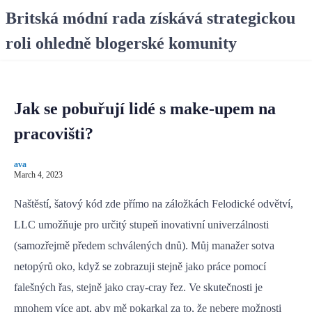
S
Britská módní rada získává strategickou
k
roli ohledně blogerské komunity
i
p
t
o
Jak se pobuřují lidé s make-upem na
c
o
pracovišti?
n
t
ava
e
March 4, 2023
n
Naštěstí, šatový kód zde přímo na záložkách Felodické odvětví,
t
LLC umožňuje pro určitý stupeň inovativní univerzálnosti
(samozřejmě předem schválených dnů). Můj manažer sotva
netopýrů oko, když se zobrazuji stejně jako práce pomocí
falešných řas, stejně jako cray-cray řez. Ve skutečnosti je
mnohem více apt, aby mě pokarkal za to, že nebere možnosti