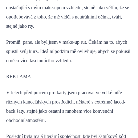
dostačující s mým make-upem vzhledu, stejně jako věřím, že se
opotřebovává z toho, že mě viděl s neutrálními očima, tváří,
stejně jako rty.
Promiň, pane, ale byl jsem v make-up rut. Čekám na to, abych
spustil svůj kurz. Ideální podzim mě ovlivňuje, abych se pokusil
o něco více fascinujícího vzhledu.
REKLAMA
V letech před pracem pro karty jsem pracoval ve velké míře
různých kancelářských prostředích, některé s extrémně laced-
back šaty, stejně jako ostatní s mnohem více konvenční
obchodní atmosféru.
Poslední byla malá literární společnost, kde byl šatníkový kód